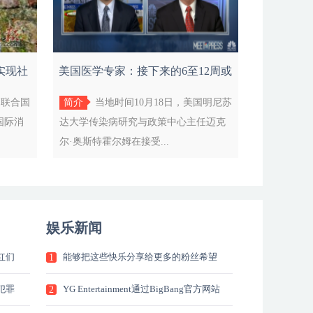
实现社
美国医学专家：接下来的6至12周或
将迎来
7届联合国
简介
当地时间10月18日，美国明尼苏
国际消
达大学传染病研究与政策中心主任迈克
尔·奥斯特霍尔姆在接受...
娱乐新闻
红们
能够把这些快乐分享给更多的粉丝希望
1
能
犯罪
YG Entertainment通过BigBang官方网站
2
发文宣布