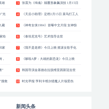
英雄
张震为《缉魂》颠覆形象飙演技 1月15日
3
全
”光
《天后小助理》定档1月15日 菜鸟打工人
4
上
入藏
《神奇女侠1984》首曝中文片段 女神惊
5
艳
家给
《泰坦尼克号》艺术指导去世
6
和家
《我不是老师》今日上映 摇滚女歌手化
7
身
例，
《哆啦A梦：大雄的新恐龙》今日上映
8
全
者“
韩国导演金基德在拉脱维亚因新冠去世
9
”搜救
时光早报:亨利卡维尔猎魔人片场受伤
10
新闻头条