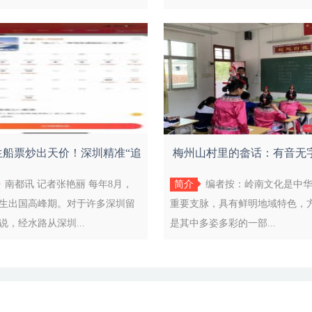
生船票炒出天价！深圳精准“追
梅州山村里的畲话：有音无
回”
家话，
南都讯 记者张艳丽 每年8月，
简介
编者按：岭南文化是中
生出国高峰期。对于许多深圳留
重要支脉，具有鲜明地域特色，
说，经水路从深圳...
是其中多姿多彩的一部...