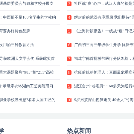
曙基层委员会与致和学校开展支
社区战“疫”心声：武汉人真的都是
3
：中西部不足100名学生的学校约
解封前的武汉有序重启 我们期待“你
4
育要办好特色品牌
《上海街镇报告》一线战“疫”日记
5
没用的三种教育方法
广西初三高三年级学生开学 抗疫专
6
桂
博导获欧洲天文学会奖 系获此奖首
福建宁德首批援鄂医疗分队凯旋：
7
人
大课题聚焦“985”和“211”高校
抗疫前线的护理人：直面最危重病
8
给
归”承母亲衣钵湖南工艺美院研习
浙江台州“老宅男”：60多天为逆行
9
职业学校没出息?看看大国工匠的
9岁男孩深山挖笋走失 40余人“竹海
10
学
热点新闻