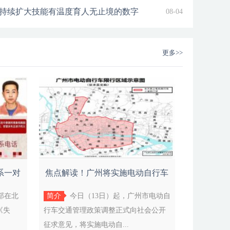
爱好有潜力的孩子加入社团和
成热身—练习—团体激活—讲
庄教育不只发生在讲堂之中也
持续扩大技能有温度育人无止境的数字
08-04
更多>>
系一对
焦点解读！广州将实施电动自行车
登记上
安部在北
简介
今日（13日）起，广州市电动自
《失
行车交通管理政策调整正式向社会公开
征求意见，将实施电动自...