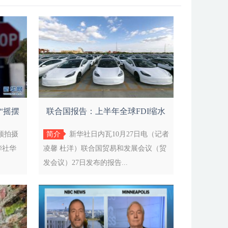
“摇摆
联合国报告：上半年全球FDI缩水
近一半
顿拍摄
简介
新华社日内瓦10月27日电（记者
华社华
凌馨 杜洋）联合国贸易和发展会议（贸
发会议）27日发布的报告...