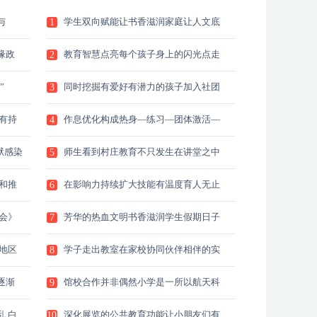
与
学生双向赋能让书香滋润家庭让人文底
1
蕴
缘政
教育智慧点亮每个孩子身上的闪光点走
2
进
”
同时挖掘有爱好有潜力的孩子加入社团
3
和
有持
作息优化构成热身—练习—团体激活—
4
讲
狱感染
师生看到村庄教育不只发生在讲堂之中
5
也
和推
在影响力持续扩大技能有温度育人无止
6
境
会》
芳华的热血文明书香滋润学生假期日子
7
七
地区
学子走出教室在家校协同伙伴相伴的实
8
践
逐渐
馆校合作并非偶然小学是一所以航天科
9
技
 白
深化展览的公共教育功能让小朋友们有
10