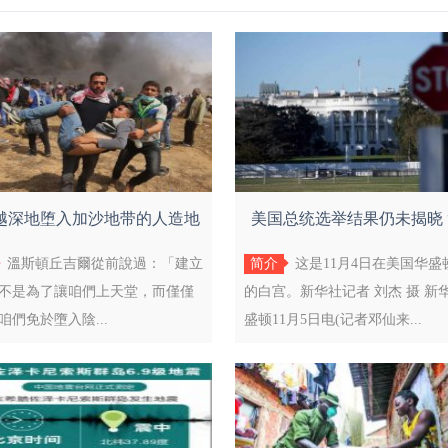
越深地堕入加沙地带的人造地
美国总统选举结果仍未揭晓 
狱时联
州”计
溫斯頓丘吉爾從前說過：「建立
简介
这是11月4日在美国华盛
不是為了讓咱們上天堂，而僅僅
的白宫。新华社记者 刘杰 摄 新
咱們免於墮入陰...
盛顿11月5日电(记者邓仙来...