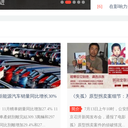
进
同时挖掘有
作息优化构
师生看到村
[6]
在影响力
月新能源汽车销量同比增长30%
《失孤》原型拐卖案细节：
营业收入
情侣旅
11月轎車銷量同比增加27.4% 11
简介
7月13日上午10时，公
車產銷別離完結309.3萬輛和297
京召开新闻发布会，通报了电影
比別離增加29.4%和27...
孤》原型拐卖案件的侦破情况...