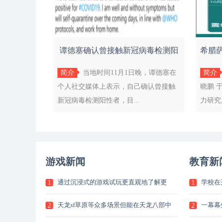
谭德塞确认曾接触新冠病毒检测阳
希腊萨
性者，
简介
当地时间11月1日晚，谭德塞在
简介
个人社交媒体上表示，自己确认曾接触
晓鹏 
新冠病毒检测阳性者，目...
力研究
游戏新闻
教育新
通过沉浸式的游戏试玩更直观地了解更
学校在
1
1
加
生
天龙sf草原等众多场景但能在天龙八部中
一幕幕
2
2
正