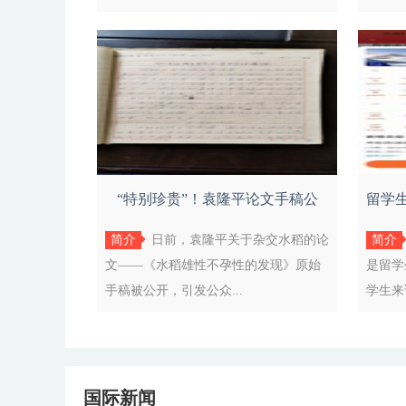
“特别珍贵”！袁隆平论文手稿公
留学
开，档
简介
日前，袁隆平关于杂交水稻的论
简介
文——《水稻雄性不孕性的发现》原始
是留学
手稿被公开，引发公众...
学生来
国际新闻