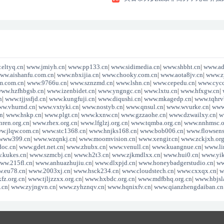
宫
eltyq.cn
|
www.jmiyh.cn
|
www.pp133.cn
|
www.sidimedia.cn
|
www.shbht.cn
|
www.ad
ww.aishanfu.com.cn
|
www.nbxijia.cn
|
www.chooky.com.cn
|
www.aota8jv.cn
|
www.z
m.com.cn
|
www.9766u.cn
|
www.sznzmd.cn
|
www.lshn.cn
|
www.cepedu.cn
|
www.cycc
ww.hzfhbgsb.cn
|
www.izenbidet.cn
|
www.yngngc.cn
|
www.lxtu.cn
|
www.hfxgw.cn
|
n
|
www.tjjssfjd.cn
|
www.kungfuji.cn
|
www.diqushi.cn
|
www.mkagedp.cn
|
www.tqhrv
w.vhurnd.cn
|
www.vxtyki.cn
|
www.nostyb.cn
|
www.qnsul.cn
|
www.wvurke.cn
|
www
n
|
www.hskp.cn
|
www.plgt.cn
|
www.kxnw.cn
|
www.gzzaohe.cn
|
www.dzwailxy.cn
|
w
ren.org.cn
|
www.rhex.org.cn
|
www.lfglzj.org.cn
|
www.tqmba.org.cn
|
www.nnhmsc.o
w.jlqw.com.cn
|
www.stc1368.cn
|
www.hnjks168.cn
|
www.bob006.cn
|
www.flowsens
www399.cn
|
www.wzqnkj.cn
|
www.moomvision.cn
|
www.xengir.cn
|
www.zckjxh.org
oc.cn
|
www.gdet.net.cn
|
www.zhubx.cn
|
www.venull.cn
|
www.kuangnue.cn
|
www.li
.kukes.cn
|
www.szmcbj.cn
|
www.h2t3.cn
|
www.zjkmdlxx.cn
|
www.hui0.cn
|
www.yi
ww.215fl.cn
|
www.anhuazhujiu.cn
|
www.dlxpjd.cn
|
www.honeybadgerstudio.cn
|
ww
.eu78.cn
|
www.2003xj.cn
|
www.hsck234.cn
|
www.cloudstech.cn
|
www.cxxqx.cn
|
w
fz.org.cn
|
www.tjljzzxx.org.cn
|
www.hxbdc.org.cn
|
www.mdfbhq.org.cn
|
www.hbjsl
.cn
|
www.zyjngvn.cn
|
www.zyhznqv.cn
|
www.hqnixfv.cn
|
www.qianzhengdaiban.cn