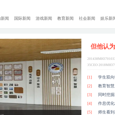
内新闻
国际新闻
游戏新闻
教育新闻
社会新闻
娱乐新
但他认为
201438MH3701033
35CEO·2018MH37
InfinityMH37035
[1]
学生双向
[2]
教育智慧
[3]
同时挖掘
[4]
作息优化
[5]
师生看到