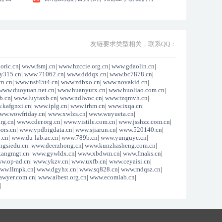
时
友链要求类型相关，联系QQ：
oric.cn
|
www.fsmj.cn
|
www.hzccie.org.cn
|
www.gdaolin.cn
|
y315.cn
|
www.71062.cn
|
www.dddqx.cn
|
www.bc7878.cn
|
n.cn
|
www.nsf45t4.cn
|
www.zdbxo.cn
|
www.novakid.cn
|
www.duoyuan.net.cn
|
www.huanyutx.cn
|
www.huoliao.com.cn
|
b.cn
|
www.luytaxb.cn
|
www.ndlwoc.cn
|
www.tzqmvh.cn
|
.kafgnxi.cn
|
www.iplg.cn
|
www.irhm.cn
|
www.ixqa.cn
|
ww.wowfriday.cn
|
www.xwlzs.cn
|
www.wuyueta.cn
|
rg.cn
|
www.cder.org.cn
|
www.vistile.com.cn
|
www.jsshzz.com.cn
|
ors.cn
|
www.ypdbigdata.cn
|
www.sjiarun.cn
|
www.520140.cn
|
.cn
|
www.du-lab.ac.cn
|
www.789b.cn
|
www.yunguyc.cn
|
ngsiedu.cn
|
www.deerzhong.cn
|
www.kunzhasheng.com.cn
|
kangmgt.cn
|
www.gywldx.cn
|
www.xbdwm.cn
|
www.fmaks.cn
|
w.op-ad.cn
|
www.ykzv.cn
|
www.uxfb.cn
|
www.ceyaisi.cn
|
ww.llmpk.cn
|
www.dgyhx.cn
|
www.sq828.cn
|
www.mdqsz.cn
|
awyer.com.cn
|
www.aibest.org.cn
|
www.ecomlab.cn
|
|