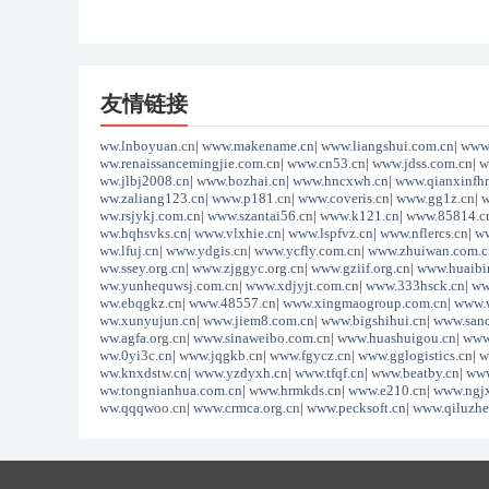
友情链接
www.lnboyuan.cn
|
www.makename.cn
|
www.liangshui.com.cn
|
www.
www.renaissancemingjie.com.cn
|
www.cn53.cn
|
www.jdss.com.cn
|
w
www.jlbj2008.cn
|
www.bozhai.cn
|
www.hncxwh.cn
|
www.qianxinfh
www.zaliang123.cn
|
www.p181.cn
|
www.coveris.cn
|
www.gg1z.cn
|
w
www.rsjykj.com.cn
|
www.szantai56.cn
|
www.k121.cn
|
www.85814.c
www.hqhsvks.cn
|
www.vlxhie.cn
|
www.lspfvz.cn
|
www.nflercs.cn
|
ww
www.lfuj.cn
|
www.ydgis.cn
|
www.ycfly.com.cn
|
www.zhuiwan.com.c
www.ssey.org.cn
|
www.zjggyc.org.cn
|
www.gziif.org.cn
|
www.huaibin
www.yunhequwsj.com.cn
|
www.xdjyjt.com.cn
|
www.333hsck.cn
|
ww
www.ebqgkz.cn
|
www.48557.cn
|
www.xingmaogroup.com.cn
|
www.
www.xunyujun.cn
|
www.jiem8.com.cn
|
www.bigshihui.cn
|
www.sand
www.agfa.org.cn
|
www.sinaweibo.com.cn
|
www.huashuigou.cn
|
www
www.0yi3c.cn
|
www.jqgkb.cn
|
www.fgycz.cn
|
www.gglogistics.cn
|
w
www.knxdstw.cn
|
www.yzdyxh.cn
|
www.tfqf.cn
|
www.beatby.cn
|
www
www.tongnianhua.com.cn
|
www.hrmkds.cn
|
www.e210.cn
|
www.ngjx
www.qqqwoo.cn
|
www.crmca.org.cn
|
www.pecksoft.cn
|
www.qiluzhe