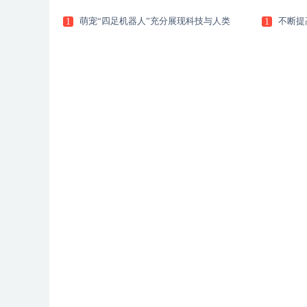
萌宠“四足机器人”充分展现科技与人类
不断提
1
1
姓