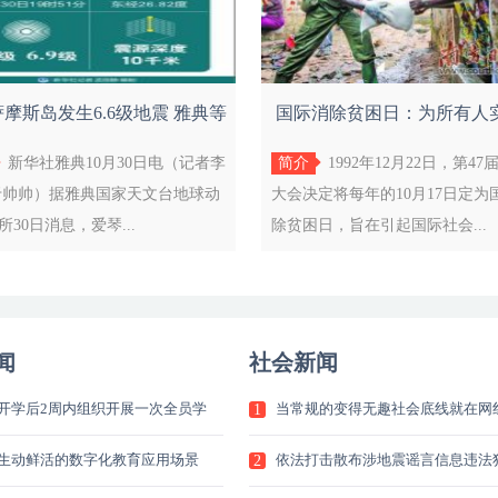
摩斯岛发生6.6级地震 雅典等
国际消除贫困日：为所有人
地有明
会和环
新华社雅典10月30日电（记者李
简介
1992年12月22日，第4
于帅帅）据雅典国家天文台地球动
大会决定将每年的10月17日定为
所30日消息，爱琴...
除贫困日，旨在引起国际社会...
闻
社会新闻
开学后2周内组织开展一次全员学
当常规的变得无趣社会底线就在网
1
的
生动鲜活的数字化教育应用场景
依法打击散布涉地震谣言信息违法
2
人