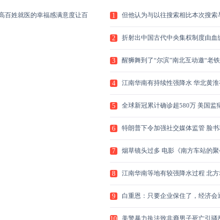
高百姓就医的幸福感满意度让百
但他认为与以往搜索相比本次搜索
1
MH3
折射出中国古代中央集权制度由血
2
治
醒狮舞到了“尔滨”南北互动邀“老铁
3
江南华南有持续性强降水 华北黄淮
4
续
全球新冠累计确诊超580万 美国监
5
情
特朗普下令加强社交媒体监管 脸书
6
特
烟草镜头过多 电影《南方车站的聚
7
获
江南华南等地有较强降水过程 北方
8
多
白重恩：只要企业保住了，经济会
9
恢
美警暴力执法致非裔男子死亡引骚乱
10