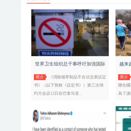
世界卫生组织总干事呼吁加强国际
越来
合作共
简介
《消除烟草制品不合法交易议定
简介
书》（以下简称《议定书》）第三次缔
聯合國
约方会议12日在巴拿马首...
為了讓