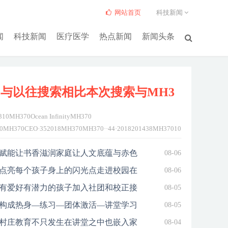
网站首页
科技新闻
闻
科技新闻
医疗医学
热点新闻
新闻头条
与以往搜索相比本次搜索与MH3
10MH370Ocean InfinityMH370
0MH370CEO·352018MH370MH370··44·2018201438MH370103310MH370Oce
CEO·2018MH370MH370CEO·...
详细>>
赋能让书香滋润家庭让人文底蕴与赤色
08-06
点亮每个孩子身上的闪光点走进校园在
08-06
有爱好有潜力的孩子加入社团和校正接
08-05
构成热身—练习—团体激活—讲堂学习
08-05
村庄教育不只发生在讲堂之中也嵌入家
08-04