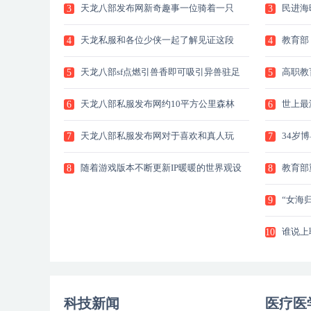
天龙八部发布网新奇趣事一位骑着一只
民进海
3
3
巨
教
天龙私服和各位少侠一起了解见证这段
教育部
4
4
生
有
天龙八部sf点燃引兽香即可吸引异兽驻足
高职教
5
5
天龙八部私服发布网约10平方公里森林
世上最
6
6
覆
天龙八部私服发布网对于喜欢和真人玩
34岁
7
7
家
位
随着游戏版本不断更新IP暖暖的世界观设
教育部重
8
8
“女海
9
谁说上
10
未
科技新闻
医疗医