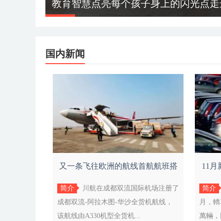
教育智慧点亮每个孩子身上的闪光点走
国内新闻
又一条飞往欧洲的航线首航航班搭
11
载货物
简介
川航在成都双流国际机场注册了
简介
成都双流-阿拉木图-华沙全货机航线，
月，轎
该航线由A330机型全货机...
萬輛，同